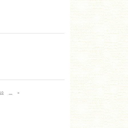
10
...
»