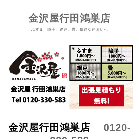
金沢屋行田鴻巣店
ふすま、障子、網戸、畳、快適な住まいへ
金沢屋行田鴻巣店
0120-