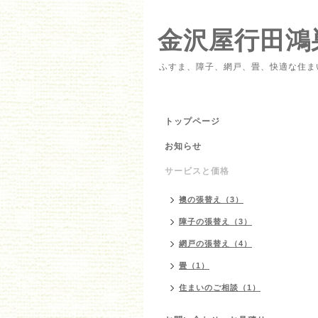
金沢屋行田鴻
ふすま、障子、網戸、畳、快適な住ま
トップページ
お知らせ
サービスと価格
襖の張替え（3）
障子の張替え（3）
網戸の張替え（4）
畳（1）
住まいのご相談（1）